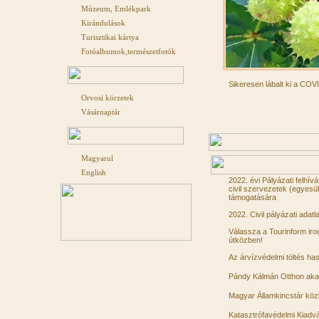
Múzeum, Emlékpark
Kirándulások
Turisztikai kártya
Fotóalbumok,természetfotók
Sikeresen lábalt ki a CO
Orvosi körzetek
Vásárnaptár
Magyarul
English
2022. évi Pályázati felh
civil szervezetek (egyes
támogatására
2022. Civil pályázati adatl
Válassza a Tourinform ir
útközben!
Az árvízvédelmi töltés has
Pándy Kálmán Otthon aka
Magyar Államkincstár kö
Katasztrófavédelmi Kiadv