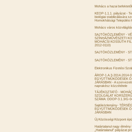
Mohács a hazai befektető
KEOP-1.1.1. pályázat - Te
biológiai stabilizálására s
Homokhátsági Települési
Mohács város közvilágítá
SAJTÓKÖZLEMÉNY - VÉG
SZÍNHÁZMŰVÉSZETI KO
MOHÁCSI KOSSUTH FILM
2012-0110)
SAJTÓKÖZLEMÉNY - S
SAJTÓKÖZLEMÉNY - S
Elektronikus Fizetési Szol
ÁROP-1.A.3-2014-2014
EGYÜTTMŰKÖDÉSEK Ö
JÁRÁSBAN - A szervezeti f
naprakész közzététele
TÁJÉKOZTATÓ - MOHÁC
SZOLGÁLAT KORSZERŰ
SZÁMA: DDOP-3.1.3/G-0
Sajtóközlemény- TÉRS
EGYÜTTMŰKÖDÉSEK Ö
JÁRÁSBAN
Új Közösségi Központ épü
Határtalanul nagy élmény 
„Határtalanul” pályázat p