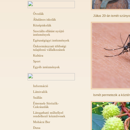
Óvodák
Július 20-án ismét szúnyo
Általános iskolák
Középiskolák
Szociális ellátást nyújtó
intézmények
Egészségügyi intézmények
Önkormányzati többségi
tulajdonú vállalkozások
Kultúra
Sport
Egyéb intézmények
Információ
Látnivalók
Ismét permetezik a köztéri
Szállás
Éttermek-Sörözők-
Cukrászdák
Látogatható műhellyel
rendelkező kézművesek
Mohácsi Bor
Duna