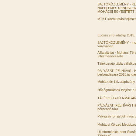
SAJTÓKÖZLEMÉNY - K
NAPELEMES RENDSZER 
MOHÁCSI EGYESÍTETT 
MTKT közoktatási fejleszt
Ebösszeíró adatlap 2015.
SAJTÓKÖZLEMÉNY - Indul
városában
Állásajánlat - Mohács Té
Intézményvezető
Tájékoztató tábla vállalk
PÁLYÁZATI FELHÍVÁS - Hit
bérbeadására 2018.január
Mohácsért Közalapítvány 
Hőséghullámok idejére: a 
TÁJÉKOZTATÓ A MAGÁ
PÁLYÁZATI FELHÍVÁS Hite
bérbeadására
Pályázati forrásból nívós
Mohácsi Körzeti Megbízot
Új Információs pont léte
Pályázat)