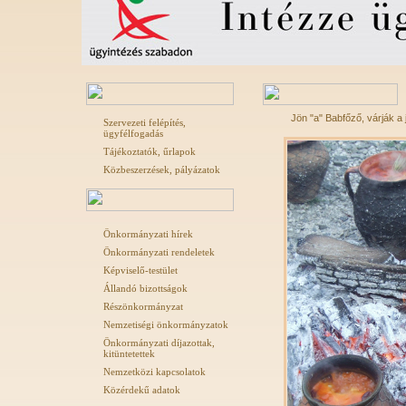
Jön "a" Babfőző, várják a 
Szervezeti felépítés,
ügyfélfogadás
Tájékoztatók, űrlapok
Közbeszerzések, pályázatok
Önkormányzati hírek
Önkormányzati rendeletek
Képviselő-testület
Állandó bizottságok
Részönkormányzat
Nemzetiségi önkormányzatok
Önkormányzati díjazottak,
kitüntetettek
Nemzetközi kapcsolatok
Közérdekű adatok