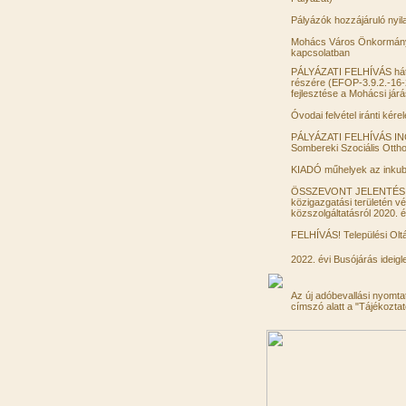
Pályázók hozzájáruló nyil
Mohács Város Önkormány
kapcsolatban
PÁLYÁZATI FELHÍVÁS hátr
részére (EFOP-3.9.2.-16
fejlesztése a Mohácsi jár
Óvodai felvétel iránti kér
PÁLYÁZATI FELHÍVÁS I
Sombereki Szociális Otth
KIADÓ műhelyek az inkub
ÖSSZEVONT JELENTÉS M
közigazgatási területén vé
közszolgáltatásról 2020. 
FELHÍVÁS! Települési Olt
2022. évi Busójárás ideig
Az új adóbevallási nyomta
címszó alatt a "Tájékoztat